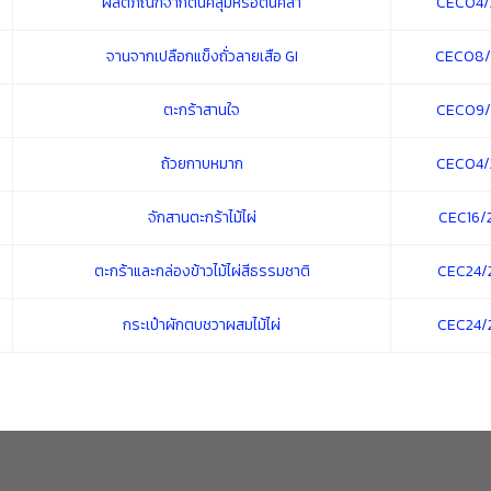
ผลิตภัณฑ์จากต้นคลุ้มหรือต้นคล้า
CEC04/
จานจากเปลือกแข็งถั่วลายเสือ GI
CEC08/
ตะกร้าสานใจ
CEC09/
ถ้วยกาบหมาก
CEC04/
จักสานตะกร้าไม้ไผ่
CEC16/
ตะกร้าและกล่องข้าวไม้ไผ่สีธรรมชาติ
CEC24/
กระเป๋าผักตบชวาผสมไม้ไผ่
CEC24/