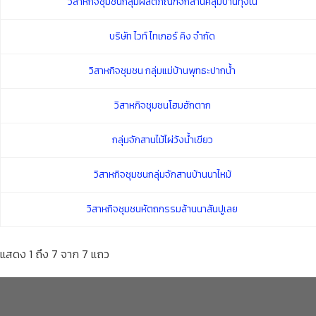
วิสาหกิจชุมชนกลุ่มผลิตภัณฑ์จักสานคลุ้มบ้านทุ่งใน
บริษัท ไวท์ ไทเกอร์ คิง จำกัด
วิสาหกิจชุมชน กลุ่มแม่บ้านพุทธะปากนํ้า
วิสาหกิจชุมชนโฮมฮักตาก
กลุ่มจักสานไม้ไผ่วังน้ำเขียว
วิสาหกิจชุมชนกลุ่มจักสานบ้านนาไหม้
วิสาหกิจชุมชนหัตถกรรมล้านนาสันปูเลย
แสดง 1 ถึง 7 จาก 7 แถว