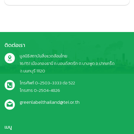
ติดต่อเรา
มูลนิธิสถาบันสิ่งแวดล้อมไทย
16/151 เมืองทองธานี ถ.บอนด์สตรีท ต.บางพูด อ.ปากเกร็ด
จ.นนทบุรี 11120
โทรศัพท์ 0-2503-3333 ต่อ 522
โทรสาร 0-2504-4826
greenlabelthailand@tei.or.th
เมนู