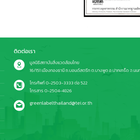
ติดต่อเรา
มูลนิธิสถาบันสิ่งแวดล้อมไทย
16/151 เมืองทองธานี ถ.บอนด์สตรีท ต.บางพูด อ.ปากเกร็ด จ.นนทบ
โทรศัพท์ 0-2503-3333 ต่อ 522
โทรสาร 0-2504-4826
greenlabelthailand@tei.or.th