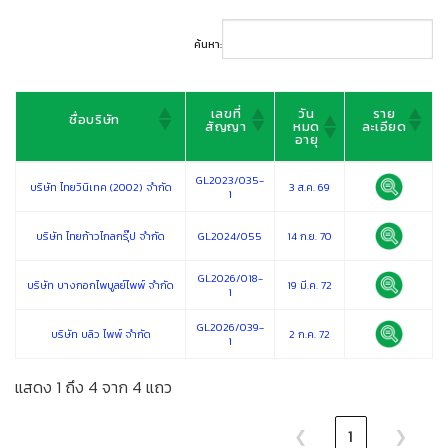
ค้นหา:
เลขที่
วัน
ราย
ชื่อบริษัท
สัญญา
หมด
ละเอียด
อายุ
เลขที่
วัน
ราย
ชื่อบริษัท
GL2023/035-
สัญญา
หมด
ละเอียด
บริษัท ไทยวินิเทค (2002) จำกัด
3 ส.ค. 69
อายุ
1
บริษัท ไทยก้าวไกลกรุ๊ป จำกัด
GL2024/055
14 ก.ย. 70
GL2026/018-
บริษัท บางกอกไพบูลย์ไพพ์ จำกัด
19 มี.ค. 72
1
GL2026/039-
บริษัท บลิว ไพพ์ จำกัด
2 ก.ค. 72
1
แสดง 1 ถึง 4 จาก 4 แถว
❮
1
❯