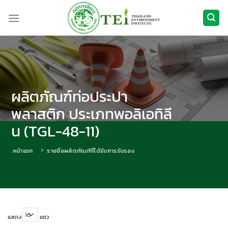
ข้าม
ไป
ยัง
เนื้อหา
ผลิตภัณฑ์ท่อประปา
พลาสติก ประเภทพอลิเอทิลี
น (TGL-48-11)
หน้าแรก
รายชื่อผลิตภัณฑ์ที่ได้รับการรับรอง
แสดง
แถว