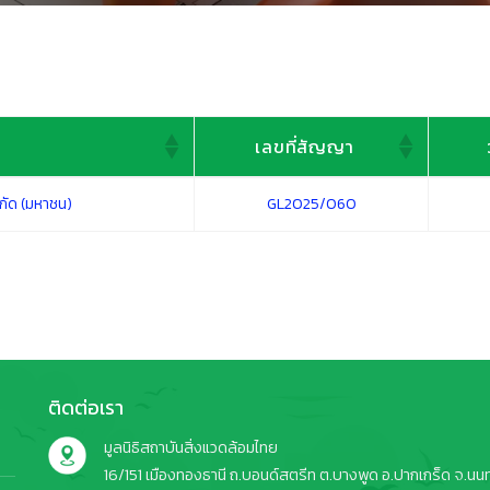
เลขที่สัญญา
เลขที่สัญญา
กัด (มหาชน)
GL2025/060
ติดต่อเรา
มูลนิธิสถาบันสิ่งแวดล้อมไทย
16/151 เมืองทองธานี ถ.บอนด์สตรีท ต.บางพูด อ.ปากเกร็ด จ.นนทบ