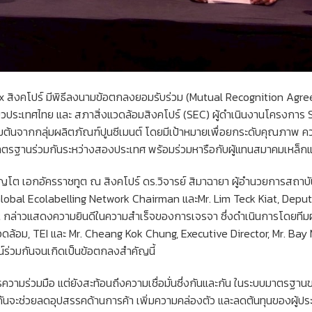
งคโปร์ มีพิธีลงนามข้อตกลงยอมรับร่วม (Mutual Recognition Agreem
ียวประเทศไทย และ สภาสิ่งแวดล้อมสิงคโปร์ (SEC) ผู้ดำเนินงานโครงกา
ิ่มต้นจากกลุ่มผลิตภัณฑ์ปูนซีเมนต์ โดยมีเป้าหมายเพื่อยกระดับคุณภาพ
ตรฐานร่วมกันระหว่างสองประเทศ พร้อมร่วมหารือกับผู้แทนสมาคมเหล็กแ
 เจริญโต เอกอัครราชทูต ณ สิงคโปร์ ดร.วิจารย์ สิมาฉายา ผู้อำนวยการสถาบ
al Ecolabelling Network Chairman และMr. Lim Teck Kiat, Deputy S
ล่าวแสดงความยินดีในความสำเร็จของการเจรจา ซึ่งดำเนินการโดยทีมผู้เช
ล้อม, TEI และ Mr. Cheang Kok Chung, Executive Director, Mr. Bay M
น์ร่วมกันจนเกิดเป็นข้อตกลงสำคัญนี้
รความร่วมมือ แต่ยังสะท้อนถึงความเชื่อมั่นซึ่งกันและกัน ในระบบมาตรฐา
กันจะช่วยลดอุปสรรคด้านการค้า เพิ่มความคล่องตัว และลดต้นทุนของผู