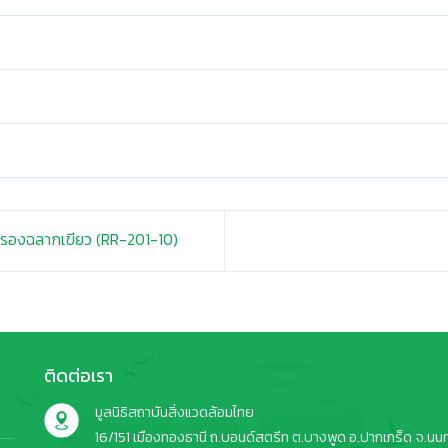
บรองฉลากเขียว (RR-201-10)
ติดต่อเรา
มูลนิธิสถาบันสิ่งแวดล้อมไทย
16/151 เมืองทองธานี ถ.บอนด์สตรีท ต.บางพูด อ.ปากเกร็ด จ.นนทบ