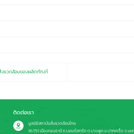
ิ่งแวดล้อมของผลิตภัณฑ์
ติดต่อเรา
มูลนิธิสถาบันสิ่งแวดล้อมไทย
16/151 เมืองทองธานี ถ.บอนด์สตรีท ต.บางพูด อ.ปากเกร็ด จ.นนทบ