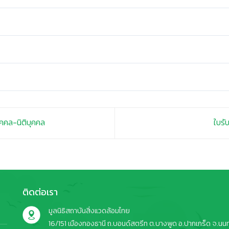
คคล-นิติบุคคล
ใบร
ติดต่อเรา
มูลนิธิสถาบันสิ่งแวดล้อมไทย
16/151 เมืองทองธานี ถ.บอนด์สตรีท ต.บางพูด อ.ปากเกร็ด จ.นนทบ