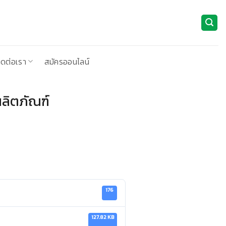
ิดต่อเรา
สมัครออนไลน์
ลิตภัณฑ์
176
127.82 KB