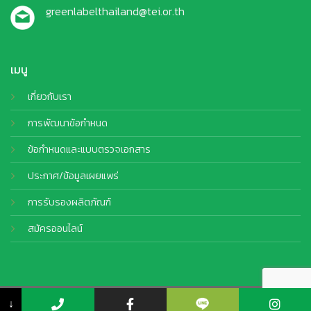
greenlabelthailand@tei.or.th
เมนู
เกี่ยวกับเรา
การพัฒนาข้อกำหนด
ข้อกำหนดและแบบตรวจเอกสาร
ประกาศ/ข้อมูลเผยแพร่
การรับรองผลิตภัณฑ์
สมัครออนไลน์
© Copyright 2026 TEI. All Rights Reserved by
CJ Soft Co., Ltd.
↓