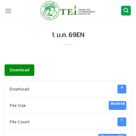
ข้าม
ไป
ยัง
เนื้อหา
1. ม.ค. 69EN
Download
9
Download
961.84 KB
File Size
1
File Count