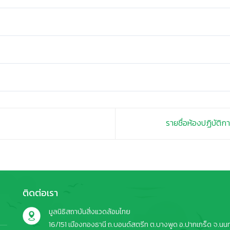
รายชื่อห้องปฏิบัติก
ติดต่อเรา
มูลนิธิสถาบันสิ่งแวดล้อมไทย
16/151 เมืองทองธานี ถ.บอนด์สตรีท ต.บางพูด อ.ปากเกร็ด จ.นนทบ