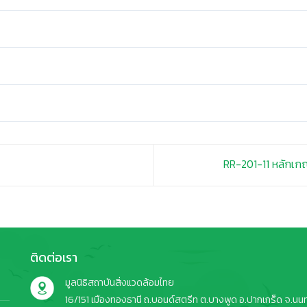
RR-201-11 หลักเก
ติดต่อเรา
มูลนิธิสถาบันสิ่งแวดล้อมไทย
16/151 เมืองทองธานี ถ.บอนด์สตรีท ต.บางพูด อ.ปากเกร็ด จ.นนทบ