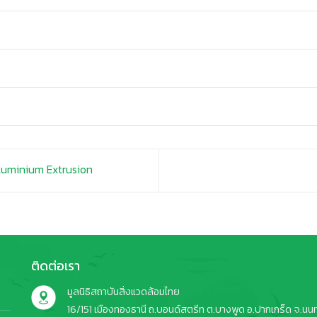
uminium Extrusion
ติดต่อเรา
มูลนิธิสถาบันสิ่งแวดล้อมไทย
16/151 เมืองทองธานี ถ.บอนด์สตรีท ต.บางพูด อ.ปากเกร็ด จ.นนทบ