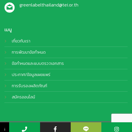
greenlabelthailand@tei.or.th
เมนู
เกี่ยวกับเรา
การพัฒนาข้อกำหนด
ข้อกำหนดและแบบตรวจเอกสาร
ประกาศ/ข้อมูลเผยแพร่
การรับรองผลิตภัณฑ์
สมัครออนไลน์
© Copyright 2026 TEI. All Rights Reserved by
CJ Soft Co., Ltd.
↓