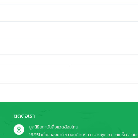
ติดต่อเรา
มูลนิธิสถาบันสิ่งแวดล้อมไทย
16/151 เมืองทองธานี ถ.บอนด์สตรีท ต.บางพูด อ.ปากเกร็ด จ.นนทบ