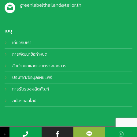
greenlabelthailand@tei.or.th
เมนู
เกี่ยวกับเรา
การพัฒนาข้อกำหนด
ข้อกำหนดและแบบตรวจเอกสาร
ประกาศ/ข้อมูลเผยแพร่
การรับรองผลิตภัณฑ์
สมัครออนไลน์
© Copyright 2026 TEI. All Rights Reserved by
CJ Soft Co., Ltd.
↓