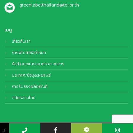
greenlabelthailand@tei.or.th
เมนู
เกี่ยวกับเรา
การพัฒนาข้อกำหนด
ข้อกำหนดและแบบตรวจเอกสาร
ประกาศ/ข้อมูลเผยแพร่
การรับรองผลิตภัณฑ์
สมัครออนไลน์
© Copyright 2026 TEI. All Rights Reserved by
CJ Soft Co., Ltd.
↓