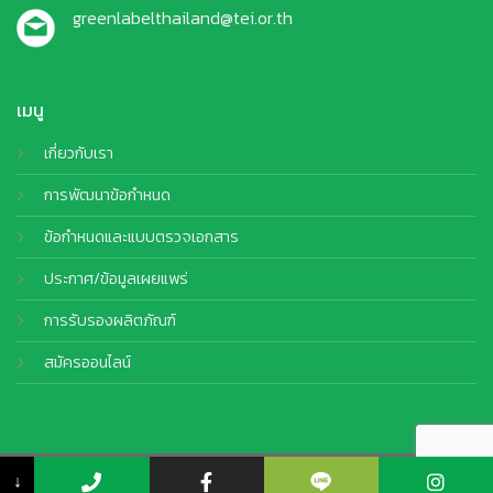
greenlabelthailand@tei.or.th
เมนู
เกี่ยวกับเรา
การพัฒนาข้อกำหนด
ข้อกำหนดและแบบตรวจเอกสาร
ประกาศ/ข้อมูลเผยแพร่
การรับรองผลิตภัณฑ์
สมัครออนไลน์
© Copyright 2026 TEI. All Rights Reserved by
CJ Soft Co., Ltd.
↓