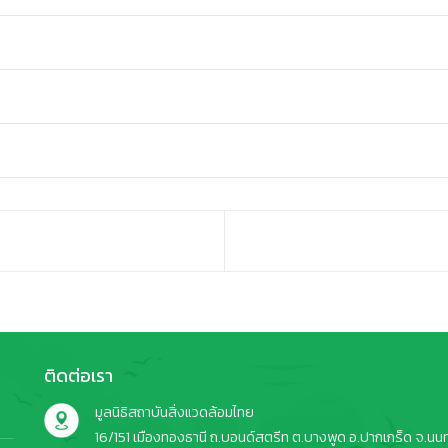
ติดต่อเรา
มูลนิธิสถาบันสิ่งแวดล้อมไทย
16/151 เมืองทองธานี ถ.บอนด์สตรีท ต.บางพูด อ.ปากเกร็ด จ.นนทบ