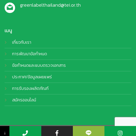
greenlabelthailand@tei.or.th
เมนู
เกี่ยวกับเรา
การพัฒนาข้อกำหนด
ข้อกำหนดและแบบตรวจเอกสาร
ประกาศ/ข้อมูลเผยแพร่
การรับรองผลิตภัณฑ์
สมัครออนไลน์
© Copyright 2026 TEI. All Rights Reserved by
CJ Soft Co., Ltd.
↓