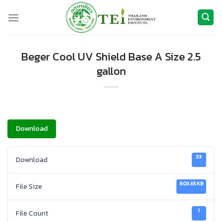
ข้าม
ไป
ยัง
เนื้อหา
Beger Cool UV Shield Base A Size 2.5
gallon
Download
33
Download
803.65 KB
File Size
1
File Count