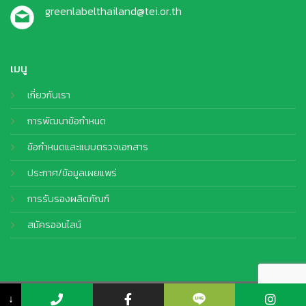
greenlabelthailand@tei.or.th
เมนู
เกี่ยวกับเรา
การพัฒนาข้อกำหนด
ข้อกำหนดและแบบตรวจเอกสาร
ประกาศ/ข้อมูลเผยแพร่
การรับรองผลิตภัณฑ์
สมัครออนไลน์
© Copyright 2026 TEI. All Rights Reserved by
CJ Soft Co., Ltd.
↓