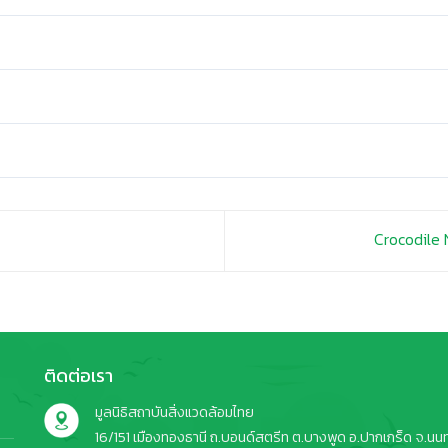
Crocodile
ติดต่อเรา
มูลนิธิสถาบันสิ่งแวดล้อมไทย
16/151 เมืองทองธานี ถ.บอนด์สตรีท ต.บางพูด อ.ปากเกร็ด จ.นนทบ