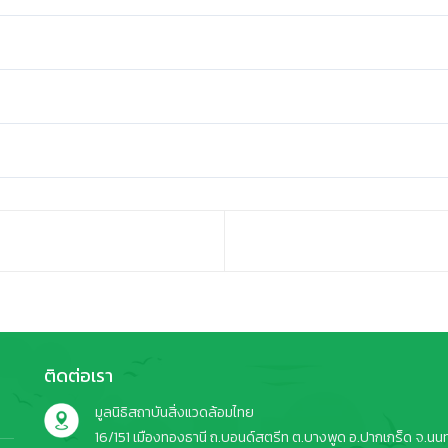
ติดต่อเรา
มูลนิธิสถาบันสิ่งแวดล้อมไทย
16/151 เมืองทองธานี ถ.บอนด์สตรีท ต.บางพูด อ.ปากเกร็ด จ.นนทบ