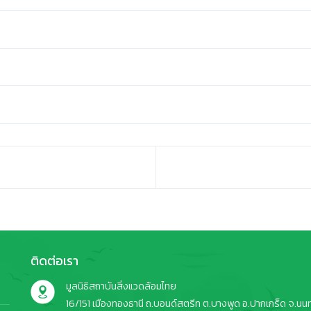
ติดต่อเรา
มูลนิธิสถาบันสิ่งแวดล้อมไทย
16/151 เมืองทองธานี ถ.บอนด์สตรีท ต.บางพูด อ.ปากเกร็ด จ.นนทบ