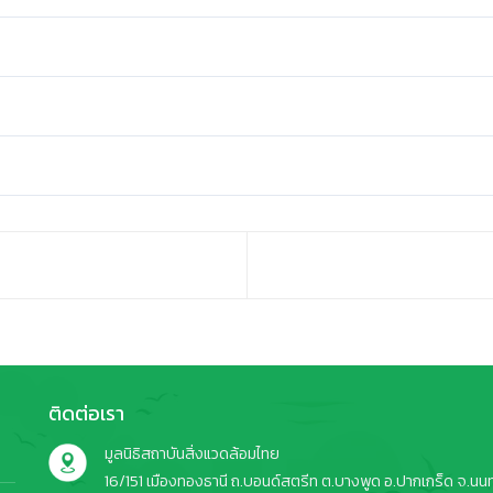
ติดต่อเรา
มูลนิธิสถาบันสิ่งแวดล้อมไทย
16/151 เมืองทองธานี ถ.บอนด์สตรีท ต.บางพูด อ.ปากเกร็ด จ.นนทบ