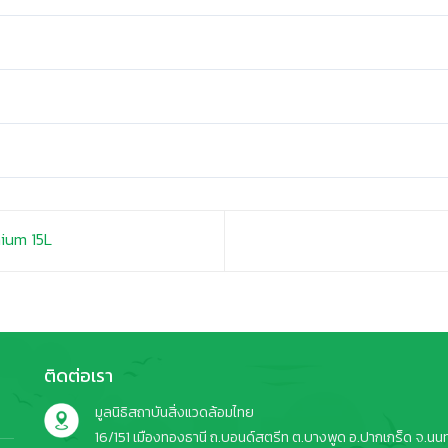
ium 15L
ติดต่อเรา
มูลนิธิสถาบันสิ่งแวดล้อมไทย
16/151 เมืองทองธานี ถ.บอนด์สตรีท ต.บางพูด อ.ปากเกร็ด จ.นนทบ