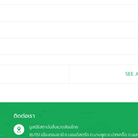
SEE J
ติดต่อเรา
มูลนิธิสถาบันสิ่งแวดล้อมไทย
16/151 เมืองทองธานี ถ.บอนด์สตรีท ต.บางพูด อ.ปากเกร็ด จ.นนทบ