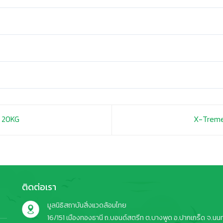
e 20KG
X-Treme
ติดต่อเรา
มูลนิธิสถาบันสิ่งแวดล้อมไทย
16/151 เมืองทองธานี ถ.บอนด์สตรีท ต.บางพูด อ.ปากเกร็ด จ.นนทบ