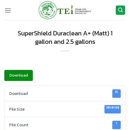
ข้าม
ไป
ยัง
เนื้อหา
SuperShield Duraclean A+ (Matt) 1
gallon and 2.5 gallons
Download
12
Download
581.81 KB
File Size
1
File Count