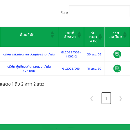
ค้นหา:
เลขที่
วัน
ราย
ชื่อบริษัท
สัญญา
หมด
ละเอียด
อายุ
เลขที่
วัน
ราย
ชื่อบริษัท
GL2025/062-
สัญญา
หมด
ละเอียด
บริษัท ผลิตภัณฑ์และวัตถุก่อสร้าง จำกัด
06 พ.ย. 69
อายุ
1, 062-2
บริษัท ปูนซีเมนต์นครหลวง จำกัด
GL2023/016
18 เม.ย. 69
(มหาชน)
แสดง 1 ถึง 2 จาก 2 แถว
❮
1
❯