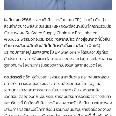
14 มีนาคม 2568
– สถาบันสิ่งแวดล้อมไทย (TEI) ร่วมกับ ห้างหุ้น
ส่วนจำกัดบางพลีสเตชั่นเนอรี่ (BP) จัดพิธีลงนามบันทึกความร่วมมือ
ด้านการส่งเสริม Green Supply Chain และ Eco Labeled
Products พร้อมจัดอบรมหัวข้อ
“ฉลากเขียว: ก้าวสู่อนาคตที่ยั่งยืน
ด้วยการเลือกผลิตภัณฑ์ที่เป็นมิตรกับสิ่งแวดล้อม”
เพื่อให้ผู้
ประกอบการที่อยู่ในแพลตฟอร์ม BP Stationery ได้รับความรู้เกี่ยว
กับประเภท ฉลากสิ่งแวดล้อม แนวทางการลดต้นทุน และโอกาสทาง
ธุรกิจที่มาพร้อมกับการรับรองฉลากเขียวและฉลากสิ่งแวดล้อม
ดร.ฉัตรตรี ภูรัต
ผู้อำนวยการฝ่ายฉลากเขียวและฉลากสิ่งแวดล้อม
กล่าวถึงความร่วมมือครั้งนี้ว่า สถาบันสิ่งแวดล้อมไทย ในฐานะ
เลขานุการของคณะกรรมการนโยบายฉลากเขียวและฉลากสิ่ง
แวดล้อม ตลอดจนคณะอนุกรรมการส่งเสริมการจัดซื้อจัดจ้างสินค้า
และบริการที่เป็นมิตรกับสิ่งแวดล้อมของภาครัฐ ซึ่งมีบทบาทในการส่ง
เสริมการผลิตและบริโภคที่ยั่งยืน รวมทั้งสนับสนุนการจัดซื้อจัดจ้างสี
เขียวผ่าการรับรองฉลากสิ่งแวดล้อม ความร่วมมือในครั้งนี้สะท้อนถึง