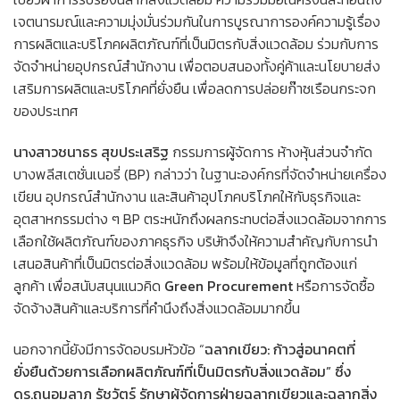
เจตนารมณ์และความมุ่งมั่นร่วมกันในการบูรณาการองค์ความรู้เรื่อง
การผลิตและบริโภคผลิตภัณฑ์ที่เป็นมิตรกับสิ่งแวดล้อม ร่วมกับการ
จัดจำหน่ายอุปกรณ์สำนักงาน เพื่อตอบสนองทั้งคู่ค้าและนโยบายส่ง
เสริมการผลิตและบริโภคที่ยั่งยืน เพื่อลดการปล่อยก๊าซเรือนกระจก
ของประเทศ
นางสาวชนาธร สุขประเสริฐ
กรรมการผู้จัดการ ห้างหุ้นส่วนจำกัด
บางพลีสเตชั่นเนอรี่ (BP) กล่าวว่า ในฐานะองค์กรที่จัดจำหน่ายเครื่อง
เขียน อุปกรณ์สำนักงาน และสินค้าอุปโภคบริโภคให้กับธุรกิจและ
อุตสาหกรรมต่าง ๆ BP ตระหนักถึงผลกระทบต่อสิ่งแวดล้อมจากการ
เลือกใช้ผลิตภัณฑ์ของภาคธุรกิจ บริษัทจึงให้ความสำคัญกับการนำ
เสนอสินค้าที่เป็นมิตรต่อสิ่งแวดล้อม พร้อมให้ข้อมูลที่ถูกต้องแก่
ลูกค้า เพื่อสนับสนุนแนวคิด
Green Procurement
หรือการจัดซื้อ
จัดจ้างสินค้าและบริการที่คำนึงถึงสิ่งแวดล้อมมากขึ้น
นอกจากนี้ยังมีการจัดอบรมหัวข้อ “
ฉลากเขียว: ก้าวสู่อนาคตที่
ยั่งยืนด้วยการเลือกผลิตภัณฑ์ที่เป็นมิตรกับสิ่งแวดล้อม”
ซึ่ง
ดร.ถนอมลาภ รัชวัตร์ รักษาผู้จัดการฝ่ายฉลากเขียวและฉลากสิ่ง