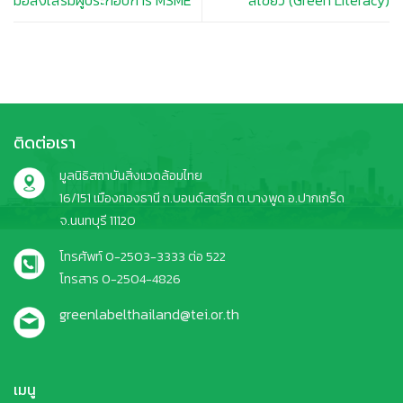
มือส่งเสริมผู้ประกอบการ MSME
สีเขียว (Green Literacy)
ติดต่อเรา
มูลนิธิสถาบันสิ่งแวดล้อมไทย
16/151 เมืองทองธานี ถ.บอนด์สตรีท ต.บางพูด อ.ปากเกร็ด
จ.นนทบุรี 11120
โทรศัพท์ 0-2503-3333 ต่อ 522
โทรสาร 0-2504-4826
greenlabelthailand@tei.or.th
เมนู