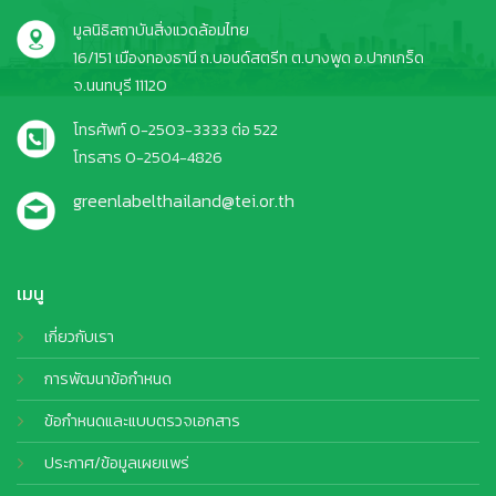
มูลนิธิสถาบันสิ่งแวดล้อมไทย
16/151 เมืองทองธานี ถ.บอนด์สตรีท ต.บางพูด อ.ปากเกร็ด
จ.นนทบุรี 11120
โทรศัพท์ 0-2503-3333 ต่อ 522
โทรสาร 0-2504-4826
greenlabelthailand@tei.or.th
เมนู
เกี่ยวกับเรา
การพัฒนาข้อกำหนด
ข้อกำหนดและแบบตรวจเอกสาร
ประกาศ/ข้อมูลเผยแพร่