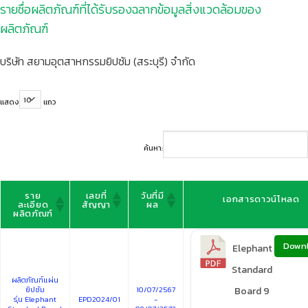
รายชื่อผลิตภัณฑ์ที่ได้รับรองฉลากข้อมูลสิ่งแวดล้อมของ
ผลิตภัณฑ์
บริษัท สยามอุตสาหกรรมยิปซัม (สระบุรี) จำกัด
แสดง
แถว
ค้นหา:
ราย
เลขที่
วันที่มี
เอกสารดาวน์โหลด
ละเอียด
สัญญา
ผล
ผลิตภัณฑ์
Down
Elephant
Standard
ผลิตภัณฑ์แผ่น
ยิปซัม
10/07/2567
Board 9
รุ่น Elephant
EPD2024/01
-