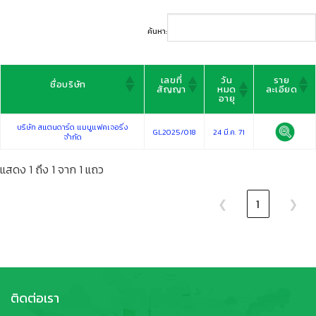
ค้นหา:
เลขที่
วัน
ราย
ชื่อบริษัท
สัญญา
หมด
ละเอียด
อายุ
เลขที่
วัน
ราย
ชื่อบริษัท
บริษัท สแตนดาร์ด แมนูแฟคเจอริ่ง
สัญญา
หมด
ละเอียด
GL2025/018
24 มี.ค. 71
อายุ
จำกัด
แสดง 1 ถึง 1 จาก 1 แถว
❮
1
❯
ติดต่อเรา