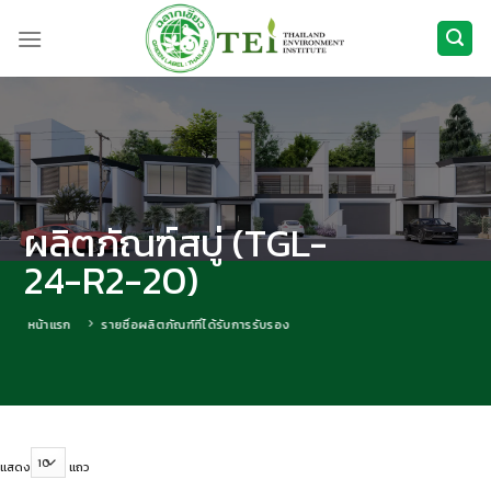
ข้าม
ไป
ยัง
เนื้อหา
ผลิตภัณฑ์สบู่ (TGL-
24-R2-20)
หน้าแรก
รายชื่อผลิตภัณฑ์ที่ได้รับการรับรอง
แสดง
แถว