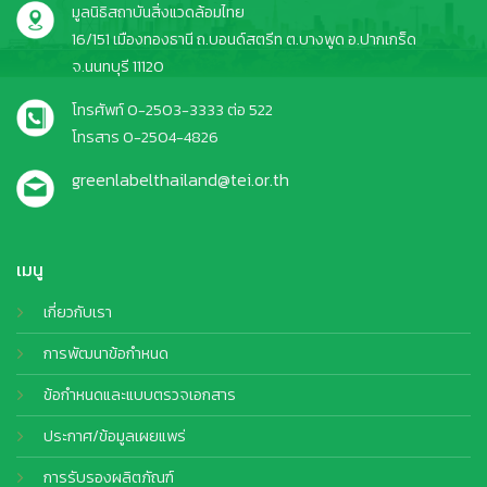
มูลนิธิสถาบันสิ่งแวดล้อมไทย
16/151 เมืองทองธานี ถ.บอนด์สตรีท ต.บางพูด อ.ปากเกร็ด
จ.นนทบุรี 11120
โทรศัพท์ 0-2503-3333 ต่อ 522
โทรสาร 0-2504-4826
greenlabelthailand@tei.or.th
เมนู
เกี่ยวกับเรา
การพัฒนาข้อกำหนด
ข้อกำหนดและแบบตรวจเอกสาร
ประกาศ/ข้อมูลเผยแพร่
การรับรองผลิตภัณฑ์