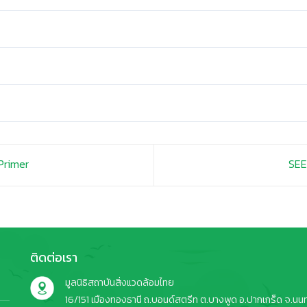
Primer
SEE
ติดต่อเรา
มูลนิธิสถาบันสิ่งแวดล้อมไทย
16/151 เมืองทองธานี ถ.บอนด์สตรีท ต.บางพูด อ.ปากเกร็ด จ.นนทบ