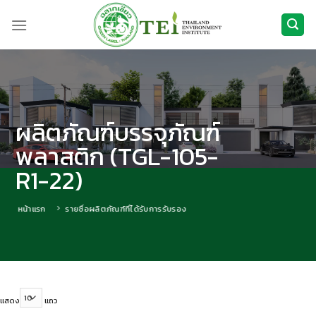
ข้าม
ไป
ยัง
เนื้อหา
ผลิตภัณฑ์บรรจุภัณฑ์
พลาสติก (TGL-105-
R1-22)
หน้าแรก
รายชื่อผลิตภัณฑ์ที่ได้รับการรับรอง
แสดง
แถว