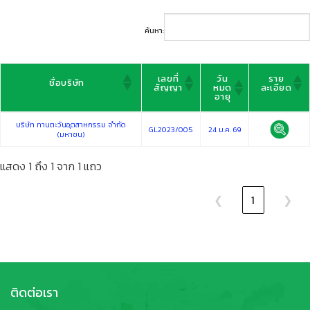
ค้นหา:
เลขที่
วัน
ราย
ชื่อบริษัท
สัญญา
หมด
ละเอียด
อายุ
เลขที่
วัน
ราย
ชื่อบริษัท
บริษัท ทานตะวันอุตสาหกรรม จำกัด
สัญญา
หมด
ละเอียด
GL2023/005
24 ม.ค. 69
อายุ
(มหาชน)
แสดง 1 ถึง 1 จาก 1 แถว
❮
1
❯
ติดต่อเรา