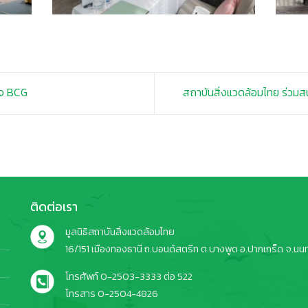
ิจ BCG
สถาบันสิ่งแวดล้อมไทย ร่วมสน
ติดต่อเรา
มูลนิธิสถาบันสิ่งแวดล้อมไทย
16/151 เมืองทองธานี ถ.บอนด์สตรีท ต.บางพูด อ.ปากเกร็ด จ.นนทบ
โทรศัพท์ 0-2503-3333 ต่อ 522
โทรสาร 0-2504-4826