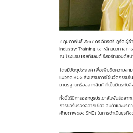
2 กุมภาพันธ์ 2567 ดร.ฉัตรตรี ภูรัต ผ
Industry: Training เจาะลึกแนวทางการดำเ
ณ โรงแรม เฮลท์แลนด์ รีสอร์ทแอนด์สปา
โดยมีวัตถุประสงค์ เพื่อเพิ่มขีดควา
แนวคิด BCG ส่งเสริมการใช้นวัตกรรมใ
มาตรฐานหรือฉลากสินค้าที่เป็นมิตรกับสิ
ทั้งนี้ได้มีการออกบูธประชาสัมพันธ์ฉลาก
การขอรับรองฉลากเขียว สินค้าและบริกา
ศักยภาพของ SMEs ในการดำเนินธุรกิจตา