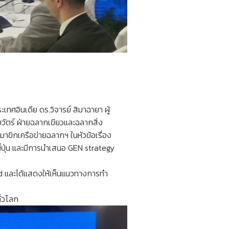
ินเดีย​ ดร.วิจารย์​ สิมา​ฉายา​ ผู้
​ร์​ ฝ่ายฉลาก​เขียวและฉลากสิ่ง​
สมาขิกเครือข่าย​ฉลากฯ​ ในหัวข้อเรื่อง
ปุ่น​ และมีการนำเสนอ​ GEN​ strategy
nd​ และได้แสดงให้เห็น​แนวทางการทำ​
่วโลก​