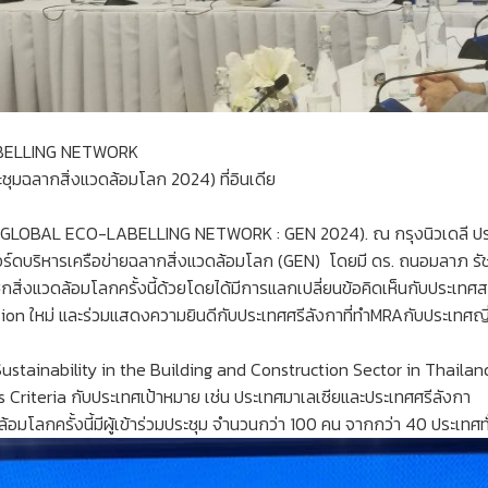
BELLING ​NETWORK​
มฉลากสิ่งแวดล้อมโลก 2024) ที่อินเดีย
 (GLOBAL​ ECO-LABELLING ​NETWORK​ : GEN 2024). ณ กรุงนิวเดลี​ ประเทศอ
ร์ดบริหารเครือข่ายฉลากสิ่งแวดล้อมโลก (GEN) ​ โดยมี ดร. ถนอมลาภ รัชวัต
ก​สิ่งแวดล้อม​โลก​ครั้งนี้ด้วย​โดยได้มีการแลกเปลี่ยน​ข้อคิดเห็น​กับประเทศ​
on ใหม่​ และร่วมแสดงความยินดี​กับประเทศ​ศรีลังกา​ที่ทำMRAกับประเทศ​ญี่
​Sustainability​ in​ the​ Building and​ Construction Sector in​ Thaila
Criteria​ กับประเทศ​เป้าหมาย เช่น ประเทศ​มาเลเซีย​และประเทศ​ศรีลังกา​
อม​โลกครั้งนี้มีผู้เข้าร่วมประชุม จำนวนกว่า 100 คน จากกว่า ​40 ประเทศทั