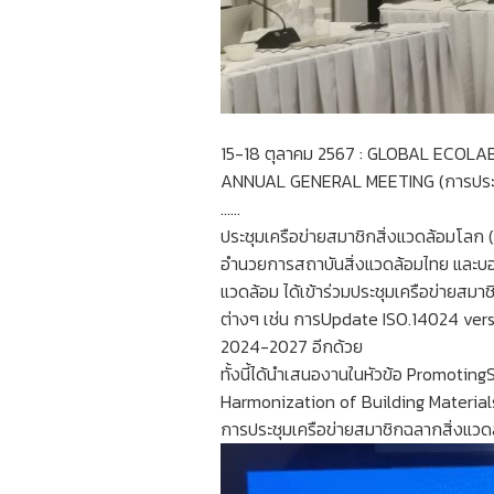
15-18 ตุลาคม 2567 : GLOBAL​ ECOLA
ANNUAL GENERAL​ MEETING​ (การประชุ
……
ประชุมเครือข่ายสมาชิก​สิ่งแวดล้อม​โลก​
อำนวยการ​สถาบันสิ่งแวดล้อม​ไทย​ และบอ
แวดล้อม​ ได้เข้าร่วมประชุมเครือข่าย​สมาชิ
ต่างๆ​ เช่น​ การUpdate ISO.14024 versi
2024-2027 อีกด้วย​
ทั้งนี้​ได้นำเสนองานในหัวข้อ​ Promoting
Harmonization​ of​ Building​ Materials 
การประชุมเครือข่าย​สมาชิก​ฉลากสิ่งแวดล้